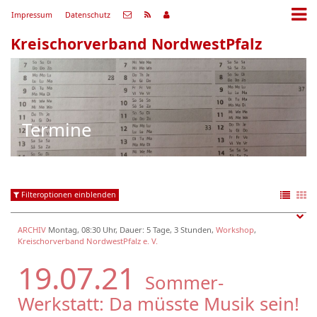
Impressum
Datenschutz
Kreischorverband NordwestPfalz
Termine
Filteroptionen einblenden
ARCHIV
Montag, 08:30 Uhr, Dauer: 5 Tage, 3 Stunden,
Workshop
,
Kreischorverband NordwestPfalz e. V.
19.07.21
Sommer-
Werkstatt: Da müsste Musik sein!