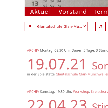
Aktuell
Vorstand
Ter
Glantalschule Glan-Münchweiler
ARCHIV
Montag, 08:30 Uhr, Dauer: 5 Tage, 3 Stun
19.07.21
Som
in der Spielstätte
Glantalschule Glan-Münchweile
ARCHIV
Samstag, 19:30 Uhr,
Workshop
,
Kreischorv
22.04.23
St