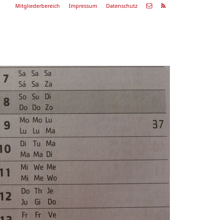
Mitgliederbereich
Impressum
Datenschutz
Nächste
Alle
ranstaltung
Veranstaltungen
29.08.26
ommerkonzert
9:00 Uhr
Zum Konzert