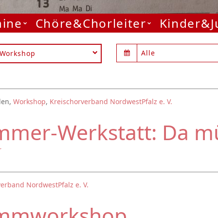
mine
Chöre&Chorleiter
Kinder&
Alle
Workshop
den,
Workshop
,
Kreischorverband NordwestPfalz e. V.
mer-Werkstatt: Da mü
r
erband NordwestPfalz e. V.
immworkshop