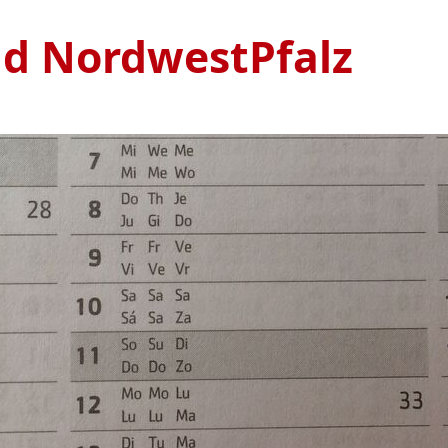
nd NordwestPfalz
Ve
S
1