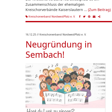
Zusammenschluss der ehemaligen
Kreischorverbände Kaiserslautern ...
(Zum Beitrag)
Kreischorverband NordwestPfalz e. V.
16.12.25
// Kreischorverband NordwestPfalz e. V.
Neugründung in
Sembach!