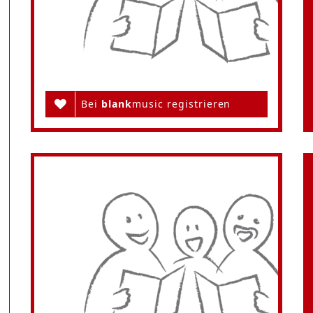
Bei
blank
music registrieren