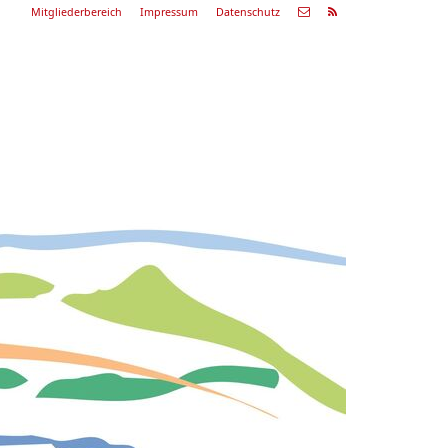
Mitgliederbereich
Impressum
Datenschutz
Nächste
Alle
ranstaltung
Veranstaltungen
29.08.26
ommerkonzert
9:00 Uhr
Zum Konzert