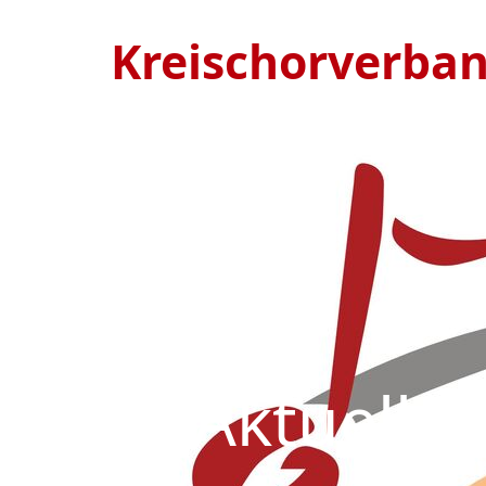
Kreischorverba
Aktuell