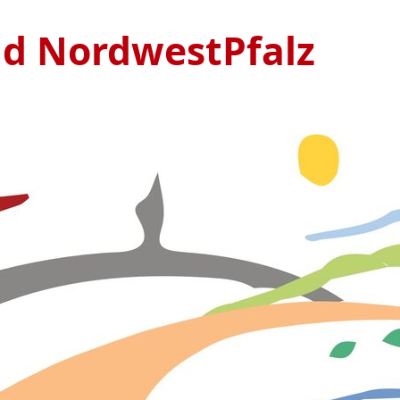
nd NordwestPfalz
Ve
S
1