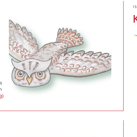
13
Us
n
g)