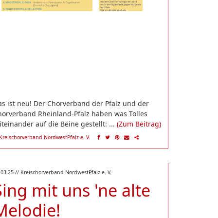
s ist neu! Der Chorverband der Pfalz und der
horverband Rheinland-Pfalz haben was Tolles
teinander auf die Beine gestellt: ...
(Zum Beitrag)
Kreischorverband NordwestPfalz e. V.
.03.25
// Kreischorverband NordwestPfalz e. V.
Sing mit uns 'ne alte
Melodie!