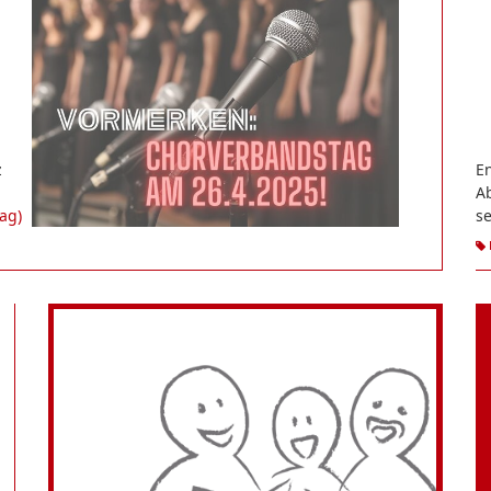
z
En
A
ag)
se