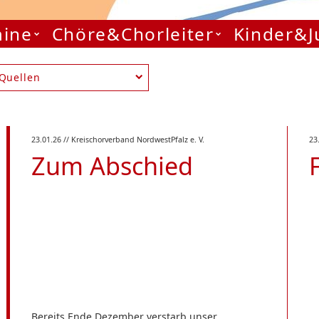
mine
Chöre&Chorleiter
Kinder&
Quellen
23.01.26
// Kreischorverband NordwestPfalz e. V.
23
Zum Abschied
Bereits Ende Dezember verstarb unser