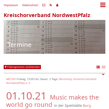
Impressum
Datenschutz
Kreischorverband NordwestPfalz
Termine
Filteroptionen einblenden
ARCHIV
Freitag, 15:00 Uhr, Dauer: 2 Tage,
Workshop
,
Kreischorverband
NordwestPfalz e. V.
01.10.21
Music makes the
world go round
in der Spielstätte
Burg