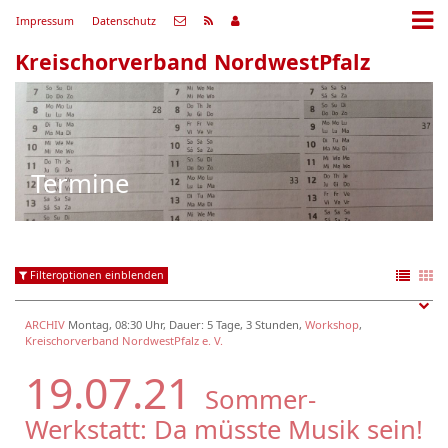
Impressum
Datenschutz
Kreischorverband NordwestPfalz
Termine
Filteroptionen einblenden
ARCHIV
Montag, 08:30 Uhr, Dauer: 5 Tage, 3 Stunden,
Workshop
,
Kreischorverband NordwestPfalz e. V.
19.07.21
Sommer-
Werkstatt: Da müsste Musik sein!