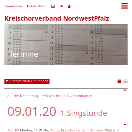
Impressum
Datenschutz
Kreischorverband NordwestPfalz
Termine
Filteroptionen einblenden
ARCHIV
Donnerstag, 19:30 Uhr,
Probe
,
GV Erzenhausen
09.01.20
1.Singstunde
ARCHIV
Montag, 14:30 Uhr,
Probe
,
Kreischorverband NordwestPfalz e. V.