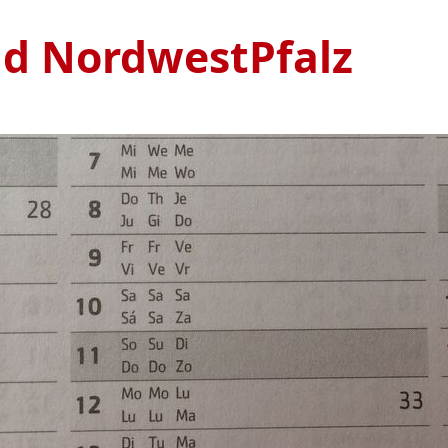
nd NordwestPfalz
Ve
S
1