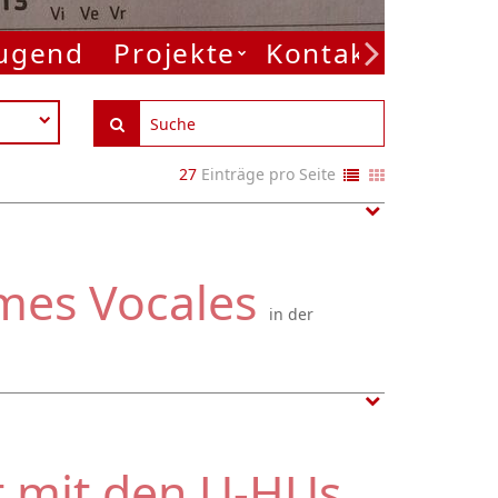
Jugend
Projekte
Kontakt
27
Einträge pro Seite
mes Vocales
in der
t mit den U-HUs