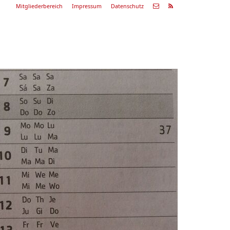
Mitgliederbereich
Impressum
Datenschutz
Nächste
Alle
ranstaltung
Veranstaltungen
29.08.26
ommerkonzert
9:00 Uhr
Zum Konzert