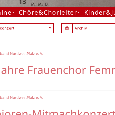
mine
Chöre&Chorleiter
Kinder&
Konzert
Archiv
band NordwestPfalz e. V.
Jahre Frauenchor Fem
band NordwestPfalz e. V.
nioren-Mitmachkonzer