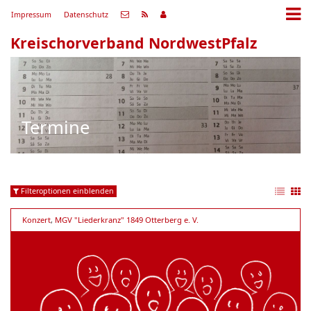
Impressum
Datenschutz
Kreischorverband NordwestPfalz
Termine
Filteroptionen einblenden
Konzert
,
MGV "Liederkranz" 1849 Otterberg e. V.