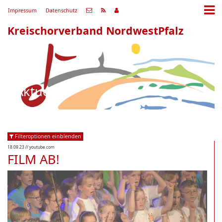
Impressum
Datenschutz
Kreischorverband NordwestPfalz
Aktuell
Filteroptionen einblenden
18.09.23
// youtube.com
FILM AB!