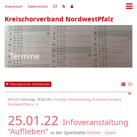
Impressum
Datenschutz
Kreischorverband NordwestPfalz
Termine
Filteroptionen einblenden
ARCHIV
Dienstag, 18:00 Uhr,
Sonstige Veranstaltung
,
Kreischorverband
NordwestPfalz e. V.
25.01.22
Infoveranstaltung
"Auf!leben"
in der Spielstätte
Online - Zoom