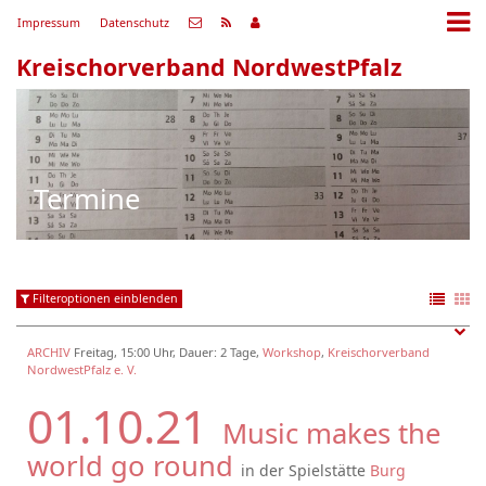
Impressum
Datenschutz
Kreischorverband NordwestPfalz
Termine
Filteroptionen einblenden
ARCHIV
Freitag, 15:00 Uhr, Dauer: 2 Tage,
Workshop
,
Kreischorverband
NordwestPfalz e. V.
01.10.21
Music makes the
world go round
in der Spielstätte
Burg