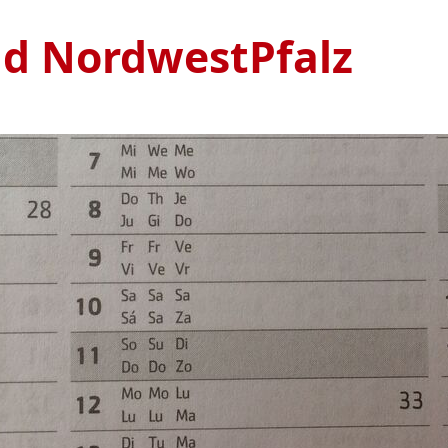
nd NordwestPfalz
Ve
S
1