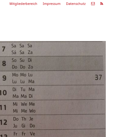
Mitgliederbereich
Impressum
Datenschutz
Nächste
Alle
ranstaltung
Veranstaltungen
29.08.26
ommerkonzert
9:00 Uhr
Zum Konzert