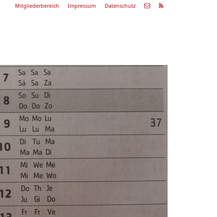
Mitgliederbereich
Impressum
Datenschutz
Nächste
Alle
ranstaltung
Veranstaltungen
29.08.26
ommerkonzert
9:00 Uhr
Zum Konzert