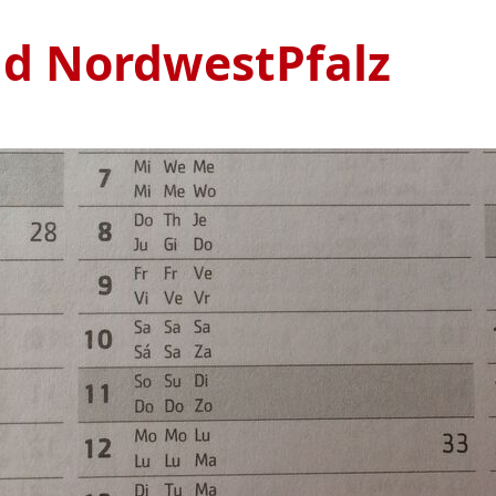
nd NordwestPfalz
Ve
S
1