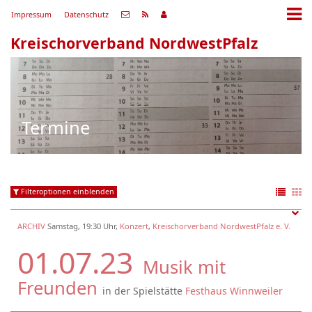
Impressum
Datenschutz
Kreischorverband NordwestPfalz
Termine
Filteroptionen einblenden
ARCHIV
Samstag, 19:30 Uhr,
Konzert
,
Kreischorverband NordwestPfalz e. V.
01.07.23
Musik mit
Freunden
in der Spielstätte
Festhaus Winnweiler