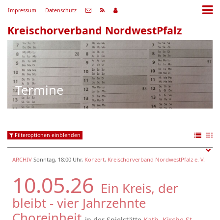
Impressum
Datenschutz
Kreischorverband NordwestPfalz
Termine
Filteroptionen einblenden
ARCHIV
Sonntag, 18:00 Uhr,
Konzert
,
Kreischorverband NordwestPfalz e. V.
10.05.26
Ein Kreis, der
bleibt - vier Jahrzehnte
Choreinheit
in der Spielstätte
Kath. Kirche St.