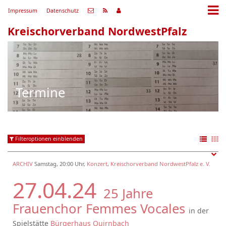
Impressum
Datenschutz
Kreischorverband NordwestPfalz
Termine
Filteroptionen einblenden
ARCHIV
Samstag, 20:00 Uhr,
Konzert
,
Kreischorverband NordwestPfalz e. V.
27.04.24
25 Jahre
Frauenchor Femmes Vocales
in der
Spielstätte
Bürgerhaus Quirnbach