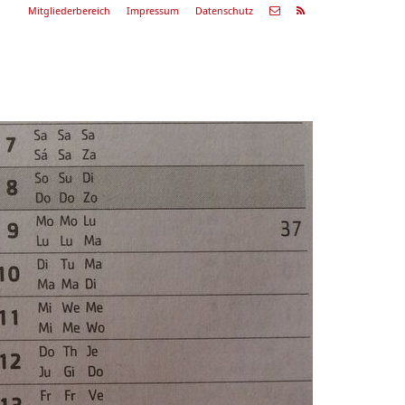
Mitgliederbereich
Impressum
Datenschutz
Nächste
Alle
ranstaltung
Veranstaltungen
29.08.26
ommerkonzert
9:00 Uhr
Zum Konzert