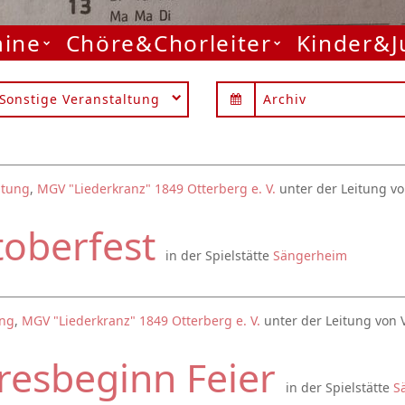
mine
Chöre&Chorleiter
Kinder&
Sonstige Veranstaltung
Archiv
ltung
,
MGV "Liederkranz" 1849 Otterberg e. V.
unter der Leitung vo
toberfest
in der Spielstätte
Sängerheim
ung
,
MGV "Liederkranz" 1849 Otterberg e. V.
unter der Leitung von 
resbeginn Feier
in der Spielstätte
S