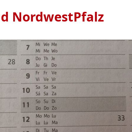
nd NordwestPfalz
Ve
S
1