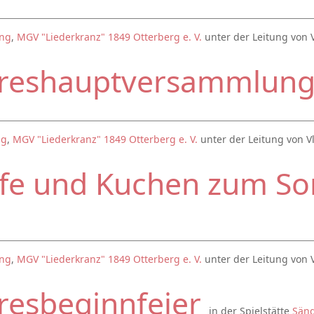
ung
,
MGV "Liederkranz" 1849 Otterberg e. V.
unter der Leitung von 
hreshauptversammlun
ng
,
MGV "Liederkranz" 1849 Otterberg e. V.
unter der Leitung von V
ffe und Kuchen zum 
ung
,
MGV "Liederkranz" 1849 Otterberg e. V.
unter der Leitung von 
resbeginnfeier
in der Spielstätte
Sän