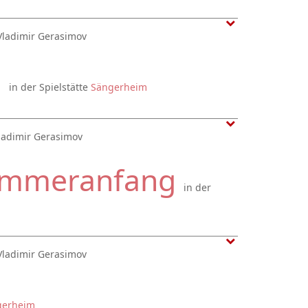
Vladimir Gerasimov
g
in der Spielstätte
Sängerheim
ladimir Gerasimov
Sommeranfang
in der
Vladimir Gerasimov
gerheim