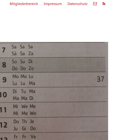
Mitgliederbereich
Impressum
Datenschutz
Nächste
Alle
ranstaltung
Veranstaltungen
29.08.26
ommerkonzert
9:00 Uhr
Zum Konzert