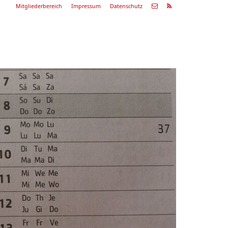
Mitgliederbereich
Impressum
Datenschutz
Nächste
Alle
ranstaltung
Veranstaltungen
29.08.26
ommerkonzert
9:00 Uhr
Zum Konzert