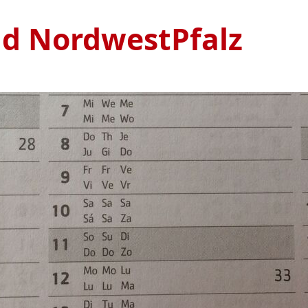
nd NordwestPfalz
Ve
S
1