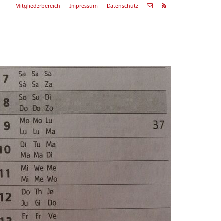
Mitgliederbereich
Impressum
Datenschutz
Nächste
Alle
ranstaltung
Veranstaltungen
29.08.26
ommerkonzert
9:00 Uhr
Zum Konzert