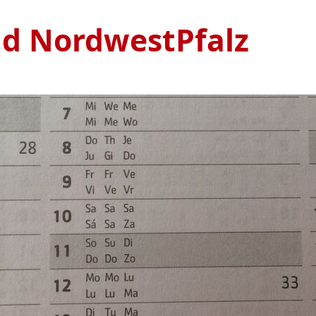
nd NordwestPfalz
Ve
S
1