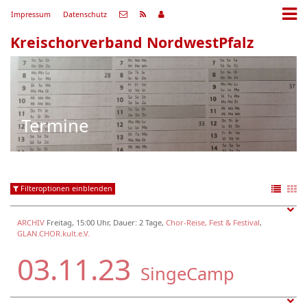
Impressum
Datenschutz
Kreischorverband NordwestPfalz
Termine
Filteroptionen einblenden
ARCHIV
Freitag, 15:00 Uhr, Dauer: 2 Tage,
Chor-Reise, Fest & Festival
,
GLAN.CHOR.kult.e.V.
03.11.23
SingeCamp