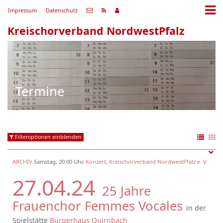
Impressum
Datenschutz
Kreischorverband NordwestPfalz
Termine
Filteroptionen einblenden
ARCHIV
Samstag, 20:00 Uhr,
Konzert
,
Kreischorverband NordwestPfalz e. V.
27.04.24
25 Jahre
Frauenchor Femmes Vocales
in der
Spielstätte
Bürgerhaus Quirnbach