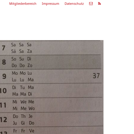
Mitgliederbereich
Impressum
Datenschutz
Nächste
Alle
ranstaltung
Veranstaltungen
29.08.26
ommerkonzert
9:00 Uhr
Zum Konzert