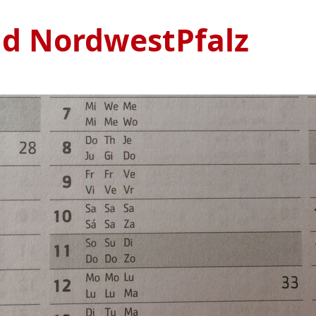
nd NordwestPfalz
Ve
S
1