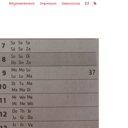
Mitgliederbereich
Impressum
Datenschutz
Nächste
Alle
ranstaltung
Veranstaltungen
29.08.26
ommerkonzert
9:00 Uhr
Zum Konzert