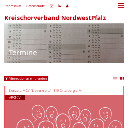
Impressum
Datenschutz
Kreischorverband NordwestPfalz
Termine
Filteroptionen einblenden
Konzert
,
MGV "Liederkranz" 1849 Otterberg e. V.
ARCHIV