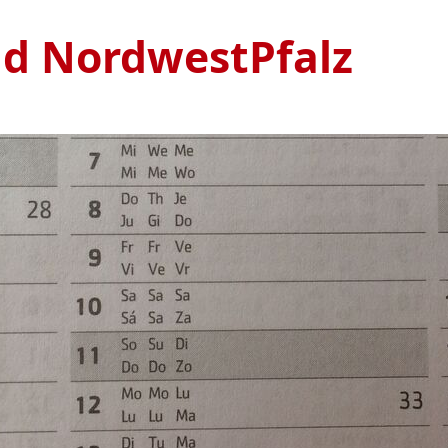
nd NordwestPfalz
Ve
S
1