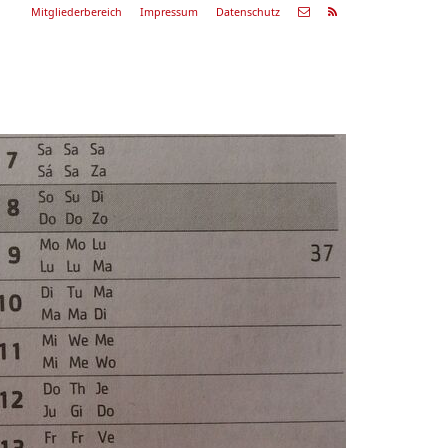
Mitgliederbereich
Impressum
Datenschutz
Nächste
Alle
ranstaltung
Veranstaltungen
29.08.26
ommerkonzert
9:00 Uhr
Zum Konzert