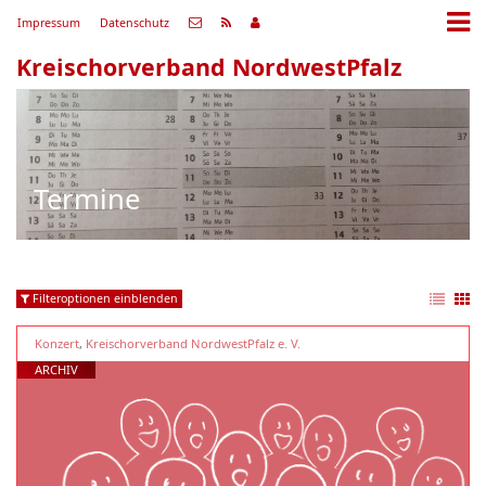
Impressum
Datenschutz
Kreischorverband NordwestPfalz
Termine
Filteroptionen einblenden
Konzert
,
Kreischorverband NordwestPfalz e. V.
ARCHIV