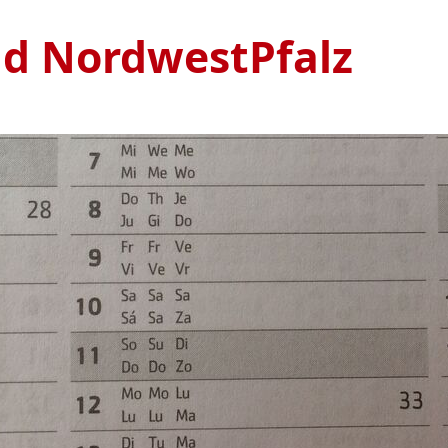
nd NordwestPfalz
Ve
S
1