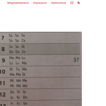
Mitgliederbereich
Impressum
Datenschutz
Nächste
Alle
ranstaltung
Veranstaltungen
29.08.26
ommerkonzert
9:00 Uhr
Zum Konzert